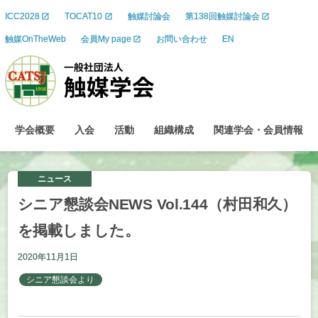
ICC2028
TOCAT10
触媒討論会
第138回触媒討論会
触媒OnTheWeb
会員My page
お問い合わせ
EN
学会概要
入会
活動
組織構成
関連学会
・
会員情報
ニュース
シニア
懇談会
NEWS Vol.144
（村田和久）
を
掲載しました。
2020年11月1日
シニア懇談会より