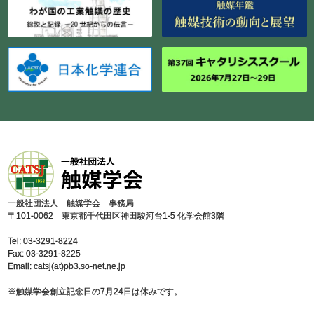
⼀般社団法⼈ 触媒学会 事務局
〒101-0062 東京都千代⽥区神⽥駿河台1-5 化学会館3階
Tel: 03-3291-8224
Fax: 03-3291-8225
Email: catsj(at)pb3.so-net.ne.jp
※触媒学会創⽴記念⽇の7⽉24⽇は休みです。