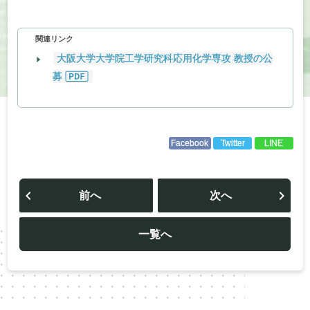
関連リンク
大阪大学大学院工学研究科応用化学専攻 教授の公
募
Facebook
Twitter
LINE
投
稿
前へ
次へ
ナ
ビ
ゲ
ー
一覧へ
シ
ョ
ン