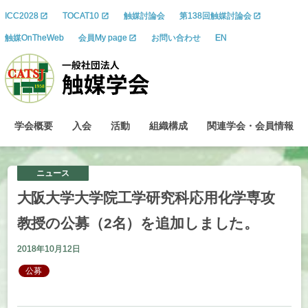
ICC2028
TOCAT10
触媒討論会
第138回触媒討論会
触媒OnTheWeb
会員My page
お問い合わせ
EN
学会概要
入会
活動
組織構成
関連学会
・
会員情報
ニュース
大阪大学大学院工学研究科応用化学専攻
教授の
公募
（2
名）を
追加しました。
2018年10月12日
公募