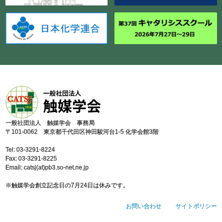
⼀般社団法⼈ 触媒学会 事務局
〒101-0062 東京都千代⽥区神⽥駿河台1-5 化学会館3階
Tel: 03-3291-8224
Fax: 03-3291-8225
Email: catsj(at)pb3.so-net.ne.jp
※触媒学会創⽴記念⽇の7⽉24⽇は休みです。
お問い合わせ
サイトポリシー