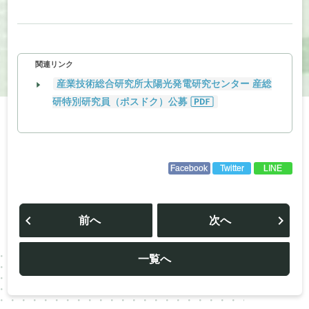
関連リンク
産業技術総合研究所太陽光発電研究センター 産総
研特別研究員（ポスドク）公募
Facebook
Twitter
LINE
投
稿
前へ
次へ
ナ
ビ
ゲ
ー
一覧へ
シ
ョ
ン