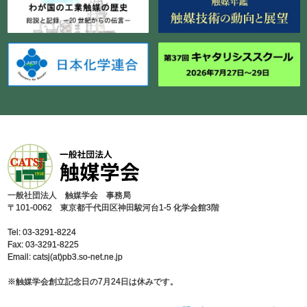
⼀般社団法⼈ 触媒学会 事務局
〒101-0062 東京都千代⽥区神⽥駿河台1-5 化学会館3階
Tel: 03-3291-8224
Fax: 03-3291-8225
Email: catsj(at)pb3.so-net.ne.jp
※触媒学会創⽴記念⽇の7⽉24⽇は休みです。