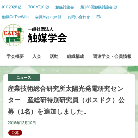
ICC2028
TOCAT10
触媒討論会
第138回触媒討論会
触媒OnTheWeb
会員My page
お問い合わせ
EN
学会概要
入会
活動
組織構成
関連学会
・
会員情報
ニュース
産業技術総合研究所太陽光発電研究
セン
ター
産総研特別研究員
（ポスドク）
公
募
（1
名）を
追加しました。
2018年12月10日
公募