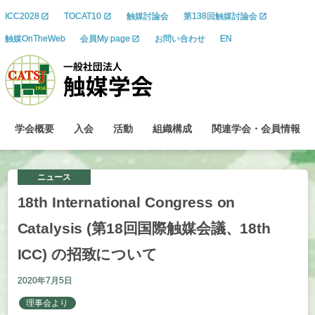
ICC2028
TOCAT10
触媒討論会
第138回触媒討論会
触媒OnTheWeb
会員My page
お問い合わせ
EN
学会概要
入会
活動
組織構成
関連学会
・
会員情報
ニュース
18th International Congress on
Catalysis (
第
18
回国際触媒会議、
18th
ICC)
の
招致について
2020年7月5日
理事会より