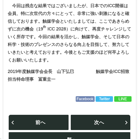
今回は残念な結果ではございましたが、日本でのICC開催は
会員、特に次世代の方々にとって、非常に強い刺激になると確
信しております。触媒学会といたしましては、ここであきらめ
th
ずに次の機会（19
ICC 2028）に向けて、再度チャレンジして
いく所存です。今回の結果を活かし、触媒学会、そして日本の
科学・技術のプレゼンスのさらなる向上を目指して、努力して
いきたいと考えております。今後ともご支援のほど何卒よろし
くお願いいたします。
2019年度触媒学会会長 山下弘巳 触媒学会ICC招致
担当特命理事 冨重圭一
Facebook
Twitter
LINE
投
稿
前へ
次へ
ナ
ビ
ゲ
ー