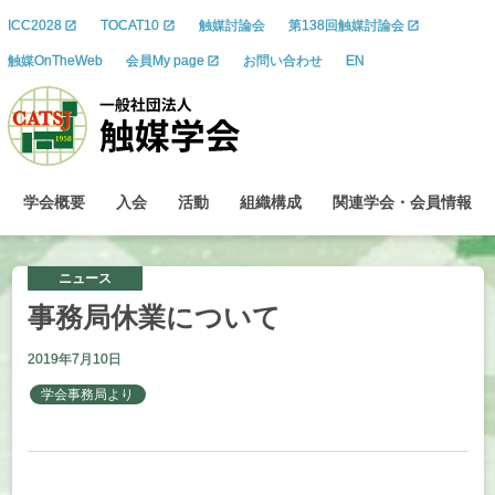
ICC2028
TOCAT10
触媒討論会
第138回触媒討論会
触媒OnTheWeb
会員My page
お問い合わせ
EN
学会概要
入会
活動
組織構成
関連学会
・
会員情報
ニュース
事務局休業について
2019年7月10日
学会事務局より