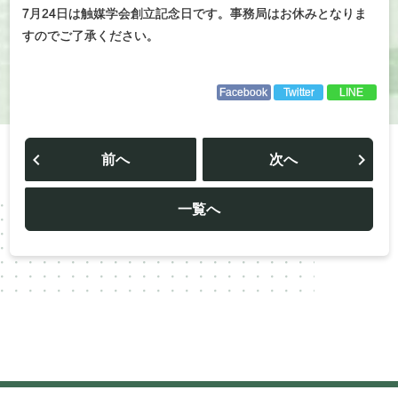
7月24日は触媒学会創立記念日です。事務局はお休みとなりま
すのでご了承ください。
Facebook
Twitter
LINE
投
稿
前へ
次へ
ナ
ビ
ゲ
ー
一覧へ
シ
ョ
ン