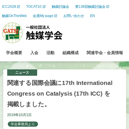
ICC2028
TOCAT10
触媒討論会
第138回触媒討論会
触媒OnTheWeb
会員My page
お問い合わせ
EN
学会概要
入会
活動
組織構成
関連学会
・
会員情報
ニュース
関連する
国際会議に
17th International
Congress on Catalysis (17th ICC) を
掲載しました。
2019年10月1日
学会事務局より