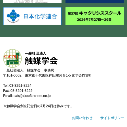
⼀般社団法⼈ 触媒学会 事務局
〒101-0062 東京都千代⽥区神⽥駿河台1-5 化学会館3階
Tel: 03-3291-8224
Fax: 03-3291-8225
Email: catsj(at)pb3.so-net.ne.jp
※触媒学会創⽴記念⽇の7⽉24⽇は休みです。
お問い合わせ
サイトポリシー