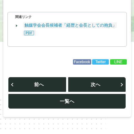
関連リンク
触媒学会会長候補者「経歴と会長としての抱負」
Facebook
Twitter
LINE
投
稿
前へ
次へ
ナ
ビ
ゲ
ー
一覧へ
シ
ョ
ン