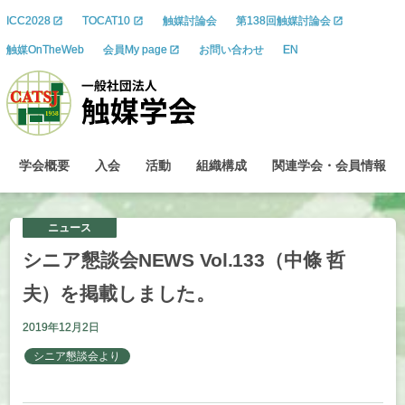
ICC2028
TOCAT10
触媒討論会
第138回触媒討論会
触媒OnTheWeb
会員My page
お問い合わせ
EN
学会概要
入会
活動
組織構成
関連学会
・
会員情報
ニュース
シニア
懇談会
NEWS Vol.133
（中條
哲
夫）を
掲載しました。
2019年12月2日
シニア懇談会より