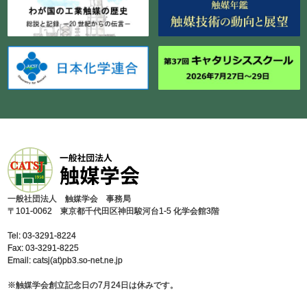
⼀般社団法⼈ 触媒学会 事務局
〒101-0062 東京都千代⽥区神⽥駿河台1-5 化学会館3階
Tel: 03-3291-8224
Fax: 03-3291-8225
Email: catsj(at)pb3.so-net.ne.jp
※触媒学会創⽴記念⽇の7⽉24⽇は休みです。