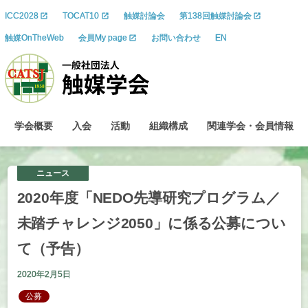
ICC2028
TOCAT10
触媒討論会
第138回触媒討論会
触媒OnTheWeb
会員My page
お問い合わせ
EN
学会概要
入会
活動
組織構成
関連学会
・
会員情報
ニュース
2020
年度
「NEDO
先導研究
プログラム
／
未踏
チャレンジ
2050」
に
係る
公募につい
て
（予告）
2020年2月5日
公募