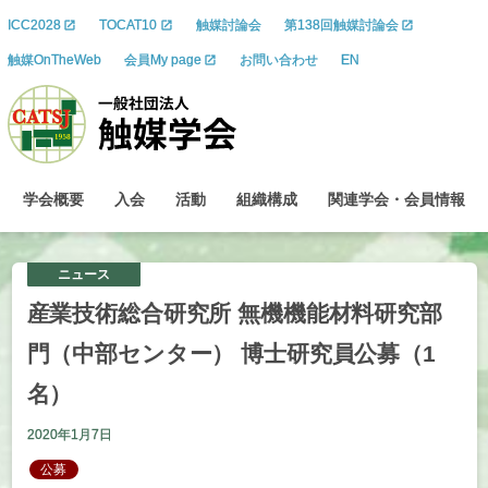
ICC2028
TOCAT10
触媒討論会
第138回触媒討論会
触媒OnTheWeb
会員My page
お問い合わせ
EN
学会概要
入会
活動
組織構成
関連学会
・
会員情報
ニュース
産業技術総合研究所
無機機能材料研究部
門
（中部
センター）
博士研究員公募
（1
名）
2020年1月7日
公募