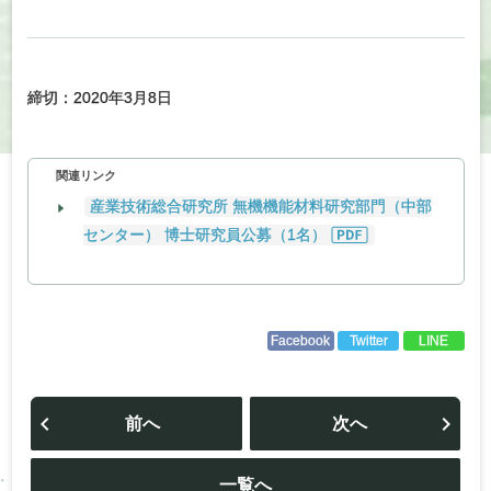
締切：2020年3月8日
関連リンク
産業技術総合研究所 無機機能材料研究部門（中部
センター） 博士研究員公募（1名）
Facebook
Twitter
LINE
投
稿
前へ
次へ
ナ
ビ
ゲ
ー
一覧へ