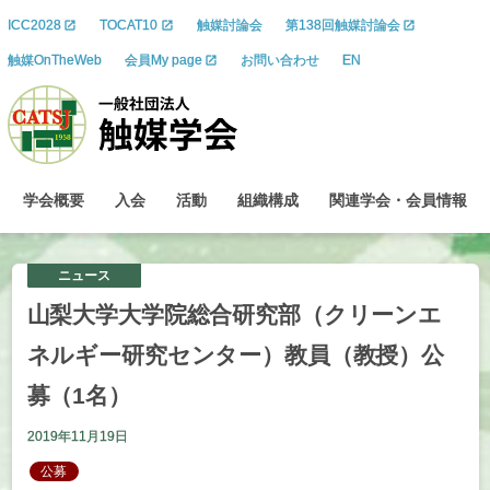
ICC2028
TOCAT10
触媒討論会
第138回触媒討論会
触媒OnTheWeb
会員My page
お問い合わせ
EN
学会概要
入会
活動
組織構成
関連学会
・
会員情報
ニュース
山梨大学大学院総合研究部
（クリーンエ
ネルギー
研究
センター）
教員
（教授）
公
募
（1
名）
2019年11月19日
公募