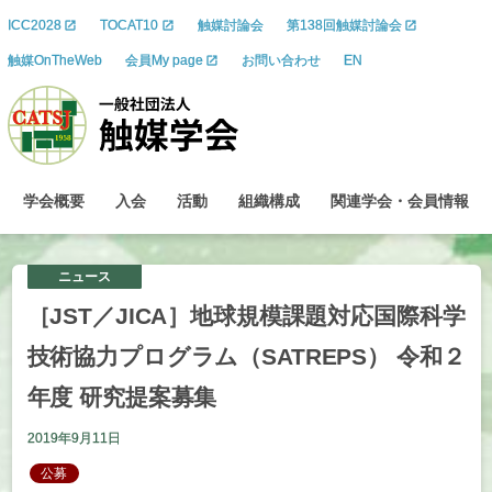
ICC2028
TOCAT10
触媒討論会
第138回触媒討論会
触媒OnTheWeb
会員My page
お問い合わせ
EN
学会概要
入会
活動
組織構成
関連学会
・
会員情報
ニュース
［JST／JICA］
地球規模課題対応国際科学
技術協力
プログラム
（SATREPS）
令和
２
年度
研究提案募集
2019年9月11日
公募