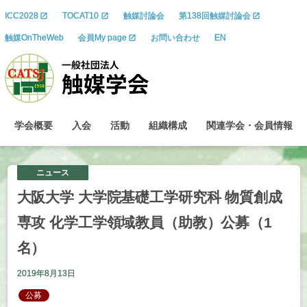
ICC2028
TOCAT10
触媒討論会
第138回触媒討論会
触媒OnTheWeb
会員My page
お問い合わせ
EN
学会概要
入会
活動
組織構成
関連学会
・
会員情報
ニュース
大阪大学
大学院基礎工学研究科
物質創成
専攻
化学工学領域教員
（助教）
公募
（1
名）
2019年8月13日
公募