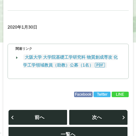
2020年1月30日
関連リンク
大阪大学 大学院基礎工学研究科 物質創成専攻 化
学工学領域教員（助教）公募（1名）
Facebook
Twitter
LINE
投
稿
前へ
次へ
ナ
ビ
ゲ
ー
一覧へ