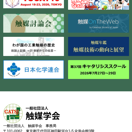
⼀般社団法⼈ 触媒学会 事務局
〒101-0062 東京都千代⽥区神⽥駿河台1-5 化学会館3階