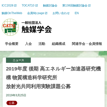
ICC2028
TOCAT10
触媒討論会
第138回触媒討論会
触媒OnTheWeb
会員My page
お問い合わせ
EN
学会概要
入会
活動
組織構成
関連学会
・
会員情報
ニュース
2019
年度
後期
高
エネルギー
加速器研究機
構
物質構造科学研究所
放射光共同利用実験課題公募
2019年3月25日
公募