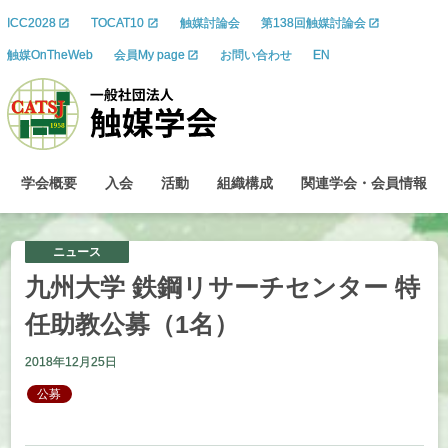
ICC2028
TOCAT10
触媒討論会
第138回触媒討論会
触媒OnTheWeb
会員My page
お問い合わせ
EN
学会概要
入会
活動
組織構成
関連学会
・
会員情報
ニュース
九州大学
鉄鋼
リサーチセンター
特
任助教公募
（1
名）
2018年12月25日
公募