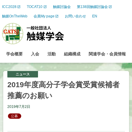
ICC2028
TOCAT10
触媒討論会
第138回触媒討論会
触媒OnTheWeb
会員My page
お問い合わせ
EN
学会概要
入会
活動
組織構成
関連学会
・
会員情報
ニュース
2019
年度高分子学会賞受賞候補者
推薦のお
願い
2019年7月2日
公募