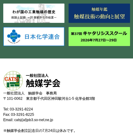
⼀般社団法⼈ 触媒学会 事務局
〒101-0062 東京都千代⽥区神⽥駿河台1-5 化学会館3階
Tel: 03-3291-8224
Fax: 03-3291-8225
Email: catsj(at)pb3.so-net.ne.jp
※触媒学会創⽴記念⽇の7⽉24⽇は休みです。