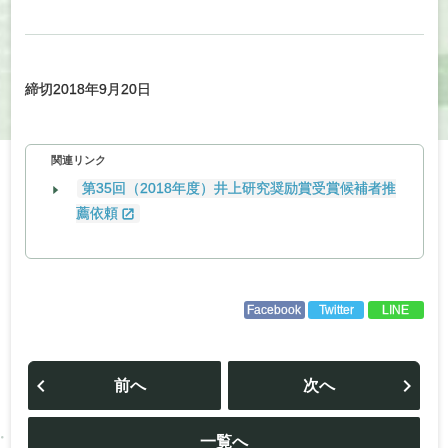
締切2018年9月20日
関連リンク
第35回（2018年度）井上研究奨励賞受賞候補者推
薦依頼
Facebook
Twitter
LINE
投
稿
前へ
次へ
ナ
ビ
ゲ
ー
一覧へ