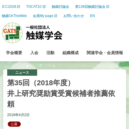
ICC2028
TOCAT10
触媒討論会
第138回触媒討論会
触媒OnTheWeb
会員My page
お問い合わせ
EN
学会概要
入会
活動
組織構成
関連学会
・
会員情報
ニュース
第
35
回
（2018
年度）
井上研究奨励賞受賞候補者推薦依
頼
2018年4月2日
公募