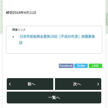
締切2018年4月11日
関連リンク
日本学術振興会賞第15回（平成30年度）推薦募集
Facebook
Twitter
LINE
投
稿
前へ
次へ
ナ
ビ
ゲ
ー
一覧へ
シ
ョ
ン