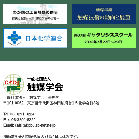
⼀般社団法⼈ 触媒学会 事務局
〒101-0062 東京都千代⽥区神⽥駿河台1-5 化学会館3階
Tel: 03-3291-8224
Fax: 03-3291-8225
Email: catsj(at)pb3.so-net.ne.jp
※触媒学会創⽴記念⽇の7⽉24⽇は休みです。