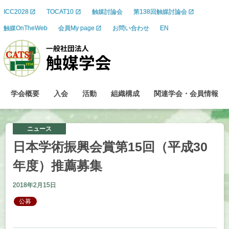
ICC2028
TOCAT10
触媒討論会
第138回触媒討論会
触媒OnTheWeb
会員My page
お問い合わせ
EN
学会概要
入会
活動
組織構成
関連学会
・
会員情報
ニュース
日本学術振興会賞第
15
回
（平成
30
年度）
推薦募集
2018年2月15日
公募