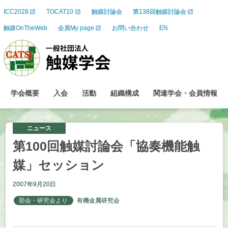
ICC2028
TOCAT10
触媒討論会
第138回触媒討論会
触媒OnTheWeb
会員My page
お問い合わせ
EN
学会概要
入会
活動
組織構成
関連学会
・
会員情報
ニュース
第
100
回触媒討論会
「協奏機能触
媒」
セッション
2007年9月20日
部会・研究会より
有機金属研究会