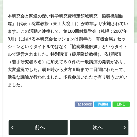
本研究会と関連の深い科学研究費特定領域研究「協奏機能触
媒
」
（代表：碇屋教授（東工大院工
）
）が昨年より実施されてい
ます。この活動と連携して、第100回触媒学会（札幌；2007年
9月）における本研究会セッションは例年の「有機金属」セッ
ションというタイトルではなく「協奏機能触媒」というタイト
ルで運営されました。特別講演（碇屋隆雄教授
）
、依頼講演
（若手研究者５名）に加えて５０件の一般講演の発表があり、
大変盛況でした。朝９時から夕方６時まで二日間にわたって、
活発な議論が行われました。多数参加いただき有り難うござい
ました。
Facebook
Twitter
LINE
投
稿
前へ
次へ
ナ
ビ