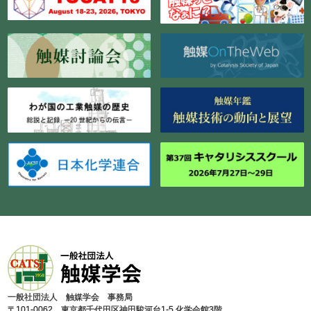
⼀般社団法⼈ 触媒学会 事務局
〒101-0062 東京都千代⽥区神⽥駿河台1-5 化学会館3階