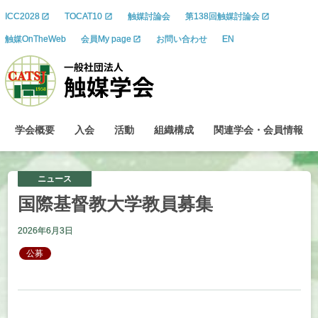
ICC2028
TOCAT10
触媒討論会
第138回触媒討論会
触媒OnTheWeb
会員My page
お問い合わせ
EN
学会概要
入会
活動
組織構成
関連学会
・
会員情報
ニュース
国際基督教大学教員募集
2026年6月3日
公募