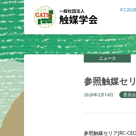
ICC202
ニュース
参照触媒
セ
2026年2月14日
委員会
参照触媒セリアJRC-C