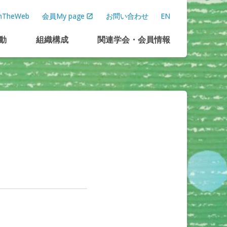
TheWeb
会員My page
お問い合わせ
EN
動
組織構成
関連学会
・
会員情報