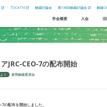
8
TOCAT10
触媒討論会
第138回触媒討論会
触媒On
学会概要
入会
活
リア
JRC-CEO-7
の
配布開始
より
参照触媒委員会
EO-7の配布を開始しました。