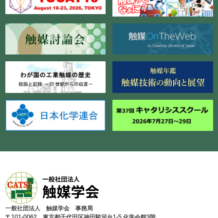
⼀般社団法⼈ 触媒学会 事務局
〒101-0062 東京都千代⽥区神⽥駿河台1-5 化学会館3階