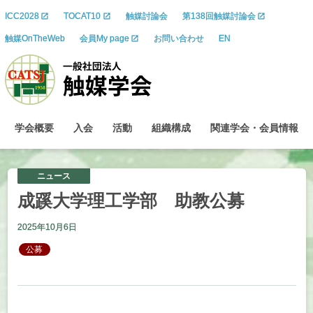
ICC2028
TOCAT10
触媒討論会
第138回触媒討論会
触媒OnTheWeb
会員My page
お問い合わせ
EN
学会概要
入会
活動
組織構成
関連学会
・
会員情報
ニュース
成蹊大学理工学部
助教公募
2025年10月6日
公募