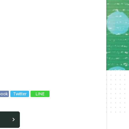
book
Twitter
LINE