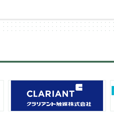
ゲ
ー
シ
ョ
ン