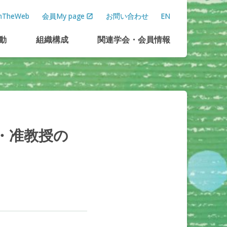
TheWeb
会員My page
お問い合わせ
EN
動
組織構成
関連学会
・
会員情報
・
准教授の