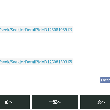
.jp/seek/SeekJorDetail?id=D125081059
.jp/seek/SeekJorDetail?id=D125081303
Face
投
稿
前へ
一覧へ
次へ
ナ
ビ