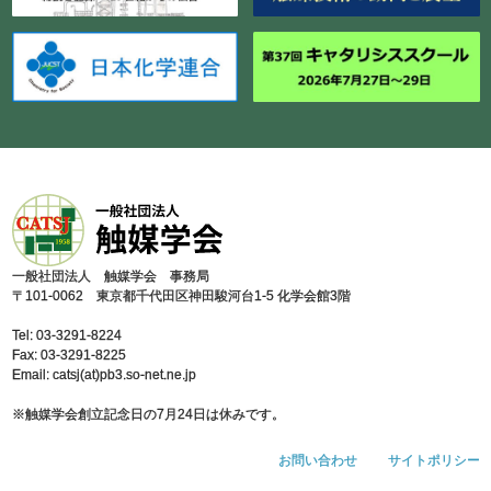
⼀般社団法⼈ 触媒学会 事務局
〒101-0062 東京都千代⽥区神⽥駿河台1-5 化学会館3階
Tel: 03-3291-8224
Fax: 03-3291-8225
Email: catsj(at)pb3.so-net.ne.jp
※触媒学会創⽴記念⽇の7⽉24⽇は休みです。
お問い合わせ
サイトポリシー