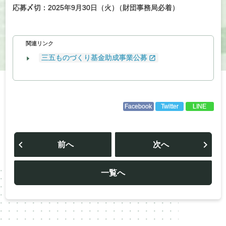
応募〆切：2025年9月30日（火
）
（財団事務局必着）
関連リンク
三五ものづくり基金助成事業公募
Facebook
Twitter
LINE
投
稿
前へ
次へ
ナ
ビ
ゲ
ー
一覧へ
シ
ョ
ン