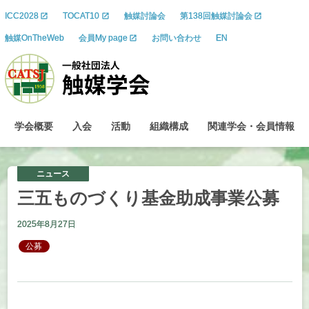
ICC2028
TOCAT10
触媒討論会
第138回触媒討論会
触媒OnTheWeb
会員My page
お問い合わせ
EN
学会概要
入会
活動
組織構成
関連学会
・
会員情報
ニュース
三五ものづくり
基金助成事業公募
2025年8月27日
公募