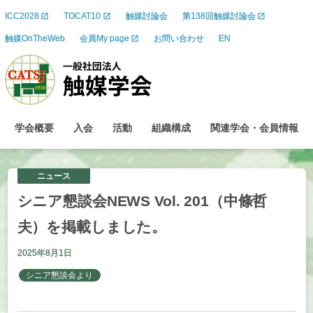
ICC2028
TOCAT10
触媒討論会
第138回触媒討論会
触媒OnTheWeb
会員My page
お問い合わせ
EN
学会概要
入会
活動
組織構成
関連学会
・
会員情報
ニュース
シニア
懇談会
NEWS Vol. 201
（中條哲
夫）を
掲載しました。
2025年8月1日
シニア懇談会より