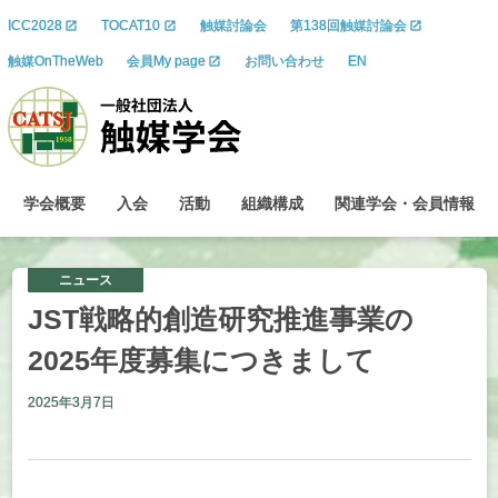
ICC2028
TOCAT10
触媒討論会
第138回触媒討論会
触媒OnTheWeb
会員My page
お問い合わせ
EN
学会概要
入会
活動
組織構成
関連学会
・
会員情報
ニュース
JST
戦略的創造研究推進事業の
2025
年度募集につきまして
2025年3月7日