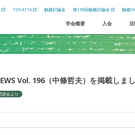
8
TOCAT10
触媒討論会
第138回触媒討論会
触媒On
学会概要
入会
活
EWS Vol. 196
（中條哲夫）を
掲載しま
懇談会より