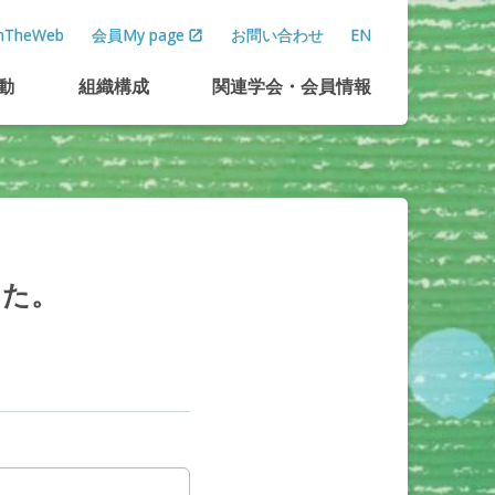
TheWeb
会員My page
お問い合わせ
EN
動
組織構成
関連学会
・
会員情報
した。