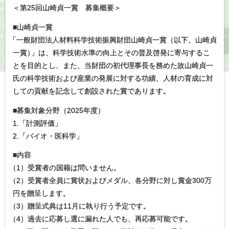
＜第25回山崎貞一賞 募集概要＞
■山崎貞一賞
「
一般財団法人材料科学技術振興財団山崎貞一賞（以下、山崎貞
一賞
）
」は、科学技術水準の向上とその普及啓発に寄与するこ
とを目的とし、また、当財団の初代理事長を務めた故山崎貞一
氏の科学技術および産業の発展に対する功績、人材の育成に対
しての貢献を記念して創設された賞であります。
■募集対象分野（2025年度）
1.「計測評価」
2.「バイオ・医科学」
■内容
（
1）受賞者の国籍は問いません。
（
2）受賞者全員に賞状およびメダル、各分野に対し賞金300万
円を贈呈します。
（
3）贈呈式典は11月に執り行う予定です。
（
4）過去に応募し選に漏れた人でも、再応募可能です。