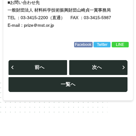
■お問い合わせ先
一般財団法人 材料科学技術振興財団山崎貞一賞事務局
TEL ：03-3415-2200（直通） FAX ：03-3415-5987
E-mail：prize＠mst.or.jp
Facebook
Twitter
LINE
投
稿
前へ
次へ
ナ
ビ
ゲ
ー
一覧へ
シ
ョ
ン