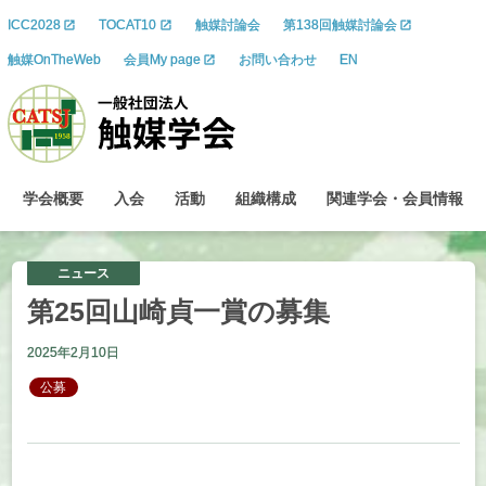
ICC2028
TOCAT10
触媒討論会
第138回触媒討論会
触媒OnTheWeb
会員My page
お問い合わせ
EN
学会概要
入会
活動
組織構成
関連学会
・
会員情報
ニュース
第
25
回山崎貞一賞の
募集
2025年2月10日
公募