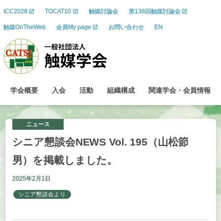
ICC2028
TOCAT10
触媒討論会
第138回触媒討論会
触媒OnTheWeb
会員My page
お問い合わせ
EN
学会概要
入会
活動
組織構成
関連学会
・
会員情報
ニュース
シニア
懇談会
NEWS Vol. 195
（山松節
男）を
掲載しました。
2025年2月1日
シニア懇談会より