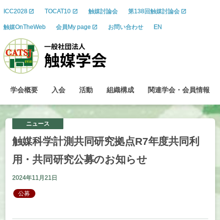
ICC2028
TOCAT10
触媒討論会
第138回触媒討論会
触媒OnTheWeb
会員My page
お問い合わせ
EN
学会概要
入会
活動
組織構成
関連学会
・
会員情報
ニュース
触媒科学計測共同研究拠点
R7
年度共同利
用
・
共同研究公募のお
知らせ
2024年11月21日
公募