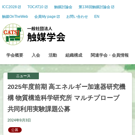
ICC2028
TOCAT10
触媒討論会
第138回触媒討論会
触媒OnTheWeb
会員My page
お問い合わせ
EN
学会概要
入会
活動
組織構成
関連学会
・
会員情報
ニュース
2025
年度前期
高
エネルギー
加速器研究機
構
物質構造科学研究所
マルチプローブ
共同利用実験課題公募
2024年9月3日
公募