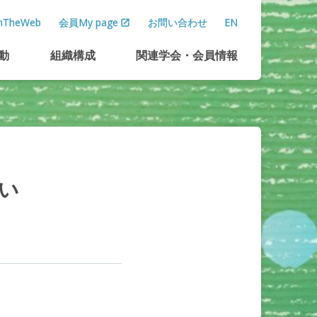
TheWeb
会員My page
お問い合わせ
EN
動
組織構成
関連学会
・
会員情報
い