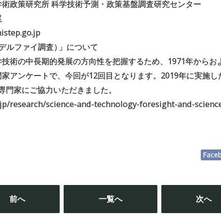
学術政策研究所 科学技術予測・政策基盤調査研究センター
尾
step.go.jp
（デルファイ調査
）
」について
技術の中長期的発展の方向性を把握するため、1971年からお
家アンケートで、今回が12回目となります。2019年に実施し
名の専門家にご協力いただきました。
.jp/research/science-and-technology-foresight-and-scienc
Face
投
稿
前へ
一覧へ
次へ
ナ
ビ
ゲ