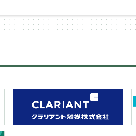
ー
シ
ョ
ン