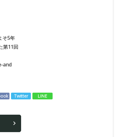
よそ5年
た第11回
e-and
book
Twitter
LINE