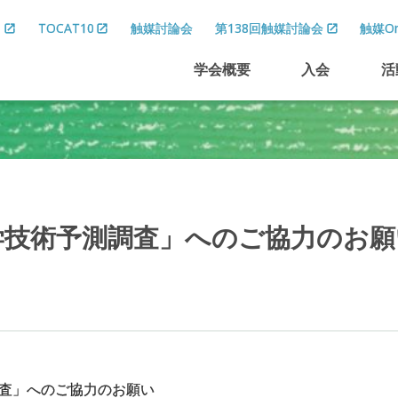
8
TOCAT10
触媒討論会
第138回触媒討論会
触媒On
学会概要
入会
活
学技術予測調査」
へのご
協力のお
願
調査」へのご協力のお願い