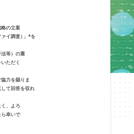
戦略の立案
ファイ調査
）
」*を
手法等）の重
をいただく
ご協力を賜りま
返して回答を収れ
たく、よろ
たら幸いで