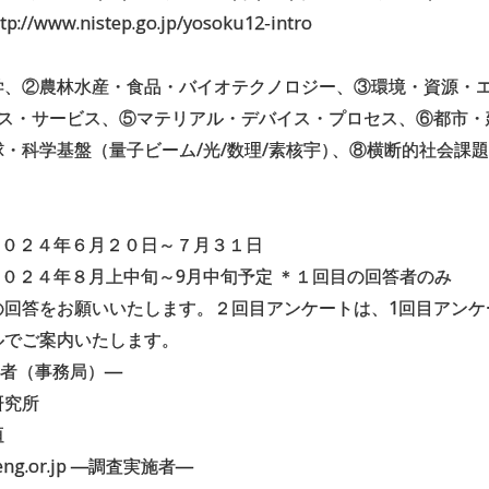
www.nistep.go.jp/yosoku12-intro
学、②農林水産・食品・バイオテクノロジー、③環境・資源・
ィクス・サービス、⑤マテリアル・デバイス・プロセス、⑥都市
・科学基盤（量子ビーム/光/数理/素核宇
）
、⑧横断的社会課題
２０２４年６月２０日～７月３１日
２０２４年８月上中旬～9月中旬予定 ＊１回目の回答者のみ
の回答をお願いいたします。２回目アンケートは、1回目アンケ
ルでご案内いたします。
託者（事務局）―
研究所
垣
feng.or.jp ―調査実施者―