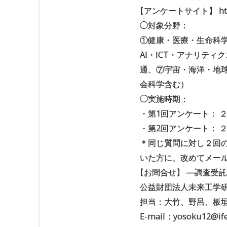
【
アンケートサイト】 http://
◯対象分野：
①健康・医療・生命科
AI・ICT・アナリテ
通、⑦宇宙・海洋・地球
会科学含む）
◯実施時期：
・第1回アンケート： 
・第2回アンケート： 
＊同じ質問に対し２回
いた方に、改めてメー
【
お問合せ】 ―調査受
公益財団法人未来工学
担当：大竹、野呂、板
E-mail：yosoku12@i