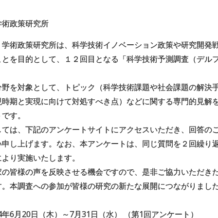
学術政策研究所
学術政策研究所は、科学技術イノベーション政策や研究開発
ことを目的として、１２回目となる「科学技術予測調査（デル
分野を対象として、トピック（科学技術課題や社会課題の解決
現時期と実現に向けて対処すべき点）などに関する専門的見解
トです。
しては、下記のアンケートサイトにアクセスいただき、回答の
い申し上げます。なお、本アンケートは、同じ質問を２回繰り
により実施いたします。
家の皆様の声を反映させる機会ですので、是非ご協力いただき
す。本調査への参加が皆様の研究の新たな展開につながりまし
4年6月20日（木）～7月31日（水） （第1回アンケート）