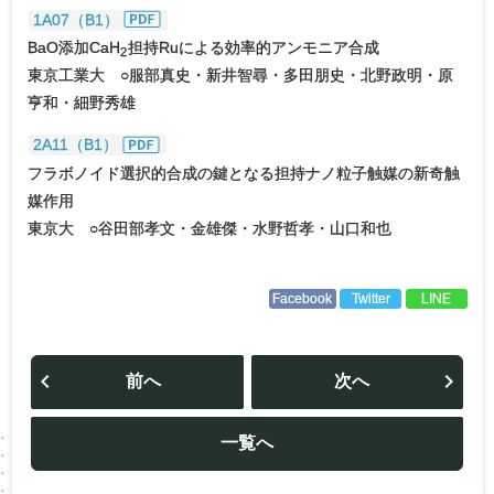
1A07（B1）
BaO添加CaH
担持Ruによる効率的アンモニア合成
2
東京工業大 ○服部真史・新井智尋・多田朋史・北野政明・原
亨和・細野秀雄
2A11（B1）
フラボノイド選択的合成の鍵となる担持ナノ粒子触媒の新奇触
媒作用
東京大 ○谷田部孝文・金雄傑・水野哲孝・山口和也
Facebook
Twitter
LINE
投
稿
前へ
次へ
ナ
ビ
ゲ
ー
一覧へ
シ
ョ
ン