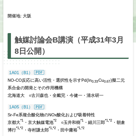
開催地: 大阪
触媒討論会
B
講演
（平成
31年
3月
8日公開）
1A01（B1）
NO-CO反応に高い活性・選択性を示すPd(In
Cu
)擬二元
0.33
0.67
系合金の開発とその作用機構
北海道大 ○古川森也・全戴完・今健一・清水研一
1A05（B1）
Sr-Fe系複合酸化物のNOx酸化および吸着特性
*1
*2
*1
*1,*2
京都大
・京大触媒電池
○玉井和樹
・細川三郎
・朝倉
*1,*2
*1,*2
*1,*2
博行
・寺村謙太郎
・田中庸裕