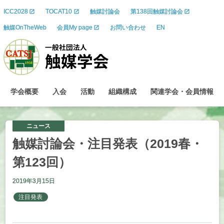
ICC2028
TOCAT10
触媒討論会
第138回触媒討論会
触媒OnTheWeb
会員My page
お問い合わせ
EN
学会概要
入会
活動
組織構成
関連学会
・
会員情報
ニュース
触媒討論会
・
注目発表
（2019
春
・
第
123
回）
2019年3月15日
注目発表