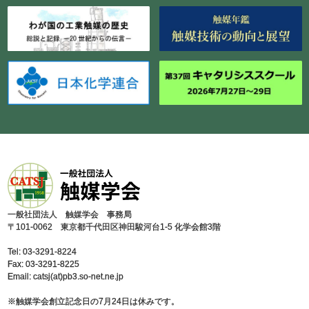
⼀般社団法⼈ 触媒学会 事務局
〒101-0062 東京都千代⽥区神⽥駿河台1-5 化学会館3階
Tel: 03-3291-8224
Fax: 03-3291-8225
Email: catsj(at)pb3.so-net.ne.jp
※触媒学会創⽴記念⽇の7⽉24⽇は休みです。