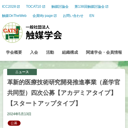
ICC2028
TOCAT10
触媒討論会
第138回触媒討論会
触媒OnTheWeb
会員My page
お問い合わせ
EN
学会概要
入会
活動
組織構成
関連学会
・
会員情報
ニュース
革新的医療技術研究開発推進事業
（産学官
共同型）
四次公募
【アカデミアタイプ】
【スタートアップタイプ】
2024年5月13日
公募