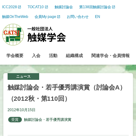
ICC2028
TOCAT10
触媒討論会
第138回触媒討論会
触媒OnTheWeb
会員My page
お問い合わせ
EN
学会概要
入会
活動
組織構成
関連学会
・
会員情報
ニュース
触媒討論会
・
若手優秀講演賞
（討論会
A）
（2012
秋
・
第
110
回）
2012年10月15日
受賞
触媒討論会・若手優秀講演賞