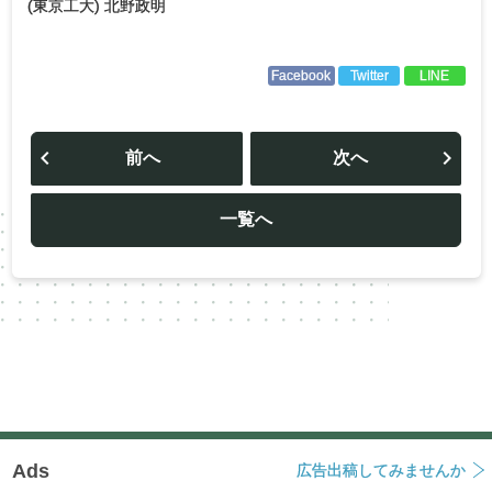
(東京工大) 北野政明
Facebook
Twitter
LINE
投
稿
前へ
次へ
ナ
ビ
ゲ
ー
一覧へ
シ
ョ
ン
Ads
広告出稿してみませんか