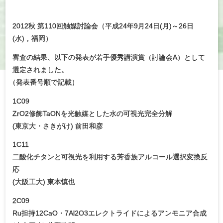
2012秋 第110回触媒討論会（平成24年9月24日(月)～26日
(水)，福岡）
審査の結果、以下の発表が若手優秀講演賞（討論会A）として
選定されました。
（
発表番号順で記載）
1C09
ZrO2修飾TaONを光触媒とした水の可視光完全分解
(東京大・さきがけ) 前田和彦
1C11
二酸化チタンと可視光を利用する芳香族アルコール選択変換反
応
(大阪工大) 東本慎也
2C09
Ru担持12CaO・7Al2O3エレクトライドによるアンモニア合成