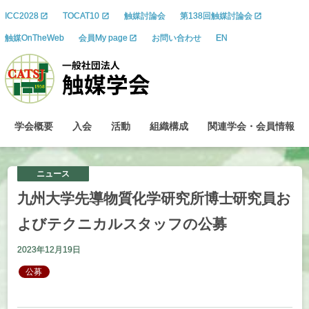
ICC2028
TOCAT10
触媒討論会
第138回触媒討論会
触媒OnTheWeb
会員My page
お問い合わせ
EN
学会概要
入会
活動
組織構成
関連学会
・
会員情報
ニュース
九州大学先導物質化学研究所博士研究員お
よび
テクニカルスタッフ
の
公募
2023年12月19日
公募