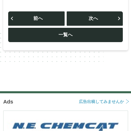
投
稿
前へ
次へ
ナ
ビ
ゲ
ー
一覧へ
シ
ョ
ン
Ads
広告出稿してみませんか