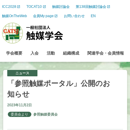
ICC2028
TOCAT10
触媒討論会
第138回触媒討論会
触媒OnTheWeb
会員My page
お問い合わせ
EN
学会概要
入会
活動
組織構成
関連学会
・
会員情報
ニュース
「参照触媒
ポータル」
公開のお
知らせ
2023年11月2日
委員会より
参照触媒委員会