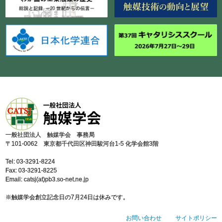
⼀般社団法⼈ 触媒学会 事務局
〒101-0062 東京都千代⽥区神⽥駿河台1-5 化学会館3階
Tel: 03-3291-8224
Fax: 03-3291-8225
Email: catsj(at)pb3.so-net.ne.jp
※触媒学会創⽴記念⽇の7⽉24⽇は休みです。
お問い合わせ
サイトポリシー