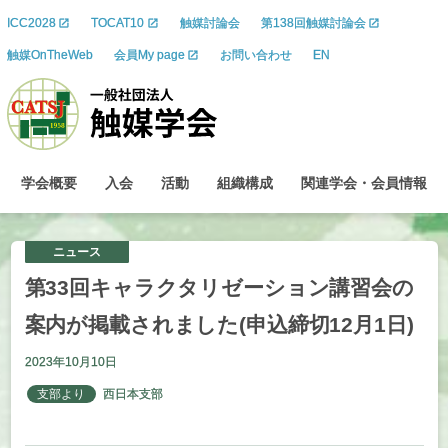
ICC2028
TOCAT10
触媒討論会
第138回触媒討論会
触媒OnTheWeb
会員My page
お問い合わせ
EN
学会概要
入会
活動
組織構成
関連学会
・
会員情報
ニュース
第
33
回
キャラクタリゼーション
講習会の
案内が
掲載されました
(
申込締切
12
月
1
日
)
2023年10月10日
支部より
西日本支部