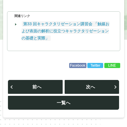
関連リンク
第33 回キャラクタリゼーション講習会 「触媒お
よび表面の解析に役立つキャラクタリゼーション
の基礎と実際」
Facebook
Twitter
LINE
投
稿
前へ
次へ
ナ
ビ
ゲ
ー
一覧へ
シ
ョ
ン