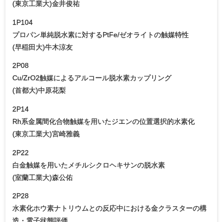
(東京工業大)金井俊祐
1P104
プロパン単純脱水素に対するPtFe/ゼオライトの触媒特性
(早稲田大)牛木涼友
2P08
Cu/ZrO2触媒によるアルコール脱水素カップリング
(首都大)中原花梨
2P14
Rh系金属間化合物触媒を用いたジエンの位置選択的水素化
(東京工業大)宮崎雅義
2P22
白金触媒を用いたメチルシクロヘキサンの脱水素
(室蘭工業大)森公佑
2P28
水素化ホウ素ナトリウムとの反応中における金クラスターの構
造・電子状態評価