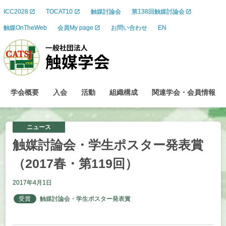
ICC2028
TOCAT10
触媒討論会
第138回触媒討論会
触媒OnTheWeb
会員My page
お問い合わせ
EN
学会概要
入会
活動
組織構成
関連学会
・
会員情報
ニュース
触媒討論会
・
学生
ポスター
発表賞
（2017
春
・
第
119
回）
2017年4月1日
受賞
触媒討論会・学生ポスター発表賞