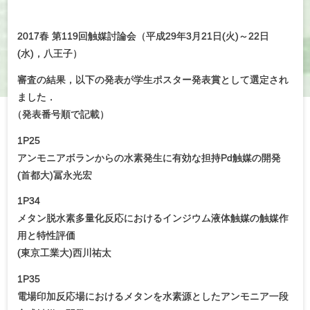
2017春 第119回触媒討論会（平成29年3月21日(火)～22日
(水)，八王子）
審査の結果，以下の発表が学生ポスター発表賞として選定され
ました．
（
発表番号順で記載）
1P25
アンモニアボランからの水素発生に有効な担持Pd触媒の開発
(首都大)冨永光宏
1P34
メタン脱水素多量化反応におけるインジウム液体触媒の触媒作
用と特性評価
(東京工業大)西川祐太
1P35
電場印加反応場におけるメタンを水素源としたアンモニア一段