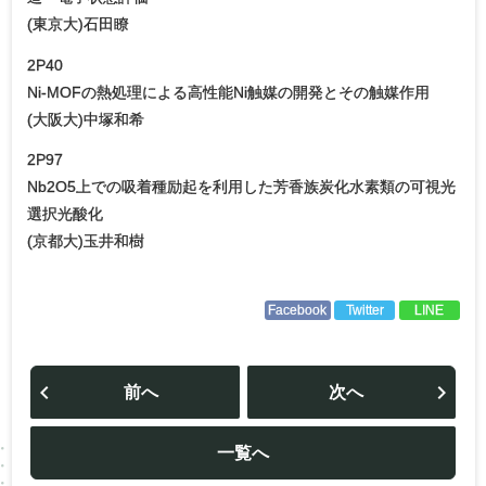
(東京大)石田瞭
2P40
Ni-MOFの熱処理による高性能Ni触媒の開発とその触媒作用
(大阪大)中塚和希
2P97
Nb2O5上での吸着種励起を利用した芳香族炭化水素類の可視光
選択光酸化
(京都大)玉井和樹
Facebook
Twitter
LINE
投
稿
前へ
次へ
ナ
ビ
ゲ
ー
一覧へ
シ
ョ