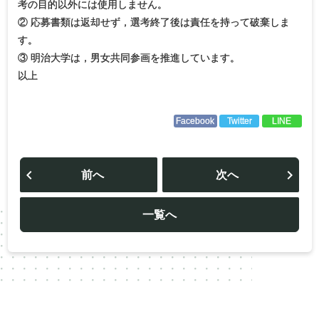
考の目的以外には使用しません。
② 応募書類は返却せず，選考終了後は責任を持って破棄しま
す。
③ 明治大学は，男女共同参画を推進しています。
以上
Facebook
Twitter
LINE
投
稿
前へ
次へ
ナ
ビ
ゲ
ー
一覧へ
シ
ョ
ン