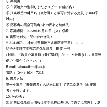
② 業績書
③ 主要論文の別刷りまたはコピー（3編以内）
④ 担当希望の科目名（複数可）と教育に対する抱負（1000字
以内）
⑤ 応募者の照会可能者2名の氏名と連絡先
7. 応募締切：2023年10月10日（火）必着
8. 書類送付先・問い合わせ先：
〒214-8571 神奈川県川崎市多摩区東三田1－1－1
明治大学理工学部応用化学科長 田原 一邦
（
封筒に「教員公募書類（兼任講師）在中」と朱書きし，書留郵
便でご送付ください。）
E-mail: tahara@meiji.ac.jp
電話
：
（044）934－7213
9. 選考方法
第一次選考（書類選考）の結果に応じて第二次選考（面接選
考）を行います。
10. その他：
① 応募に係る個人情報は本学規程に基づいて適切に管理し，選