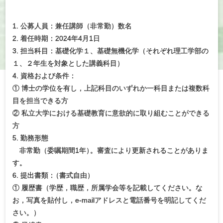
1. 公募人員：兼任講師（非常勤）数名
2. 着任時期：2024年4月1日
3. 担当科目：基礎化学１、基礎無機化学（それぞれ理工学部の
１、２年生を対象とした講義科目）
4. 資格および条件：
① 博士の学位を有し，上記科目のいずれか一科目または複数科
目を担当できる方
② 私立大学における基礎教育に意欲的に取り組むことができる
方
5. 勤務形態
非常勤（委嘱期間1年
）
。審査により更新されることがありま
す。
6. 提出書類
：
（書式自由）
① 履歴書（学歴，職歴，所属学会等を記載してください。な
お，写真を貼付し，e-mailアドレスと電話番号を明記してくだ
さい。）