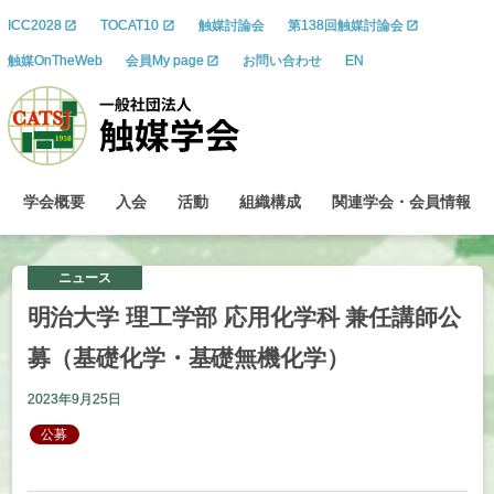
ICC2028
TOCAT10
触媒討論会
第138回触媒討論会
触媒OnTheWeb
会員My page
お問い合わせ
EN
学会概要
入会
活動
組織構成
関連学会
・
会員情報
ニュース
明治大学
理工学部
応用化学科
兼任講師公
募
（基礎化学
・
基礎無機化学）
2023年9月25日
公募