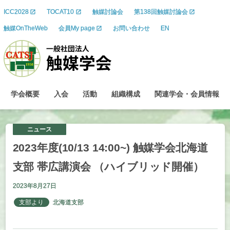
ICC2028
TOCAT10
触媒討論会
第138回触媒討論会
触媒OnTheWeb
会員My page
お問い合わせ
EN
学会概要
入会
活動
組織構成
関連学会
・
会員情報
ニュース
2023
年度
(10/13 14:00~)
触媒学会北海道
支部
帯広講演会
（ハイブリッド
開催）
2023年8月27日
支部より
北海道支部