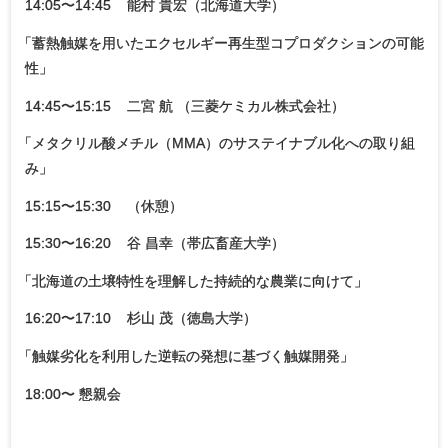
14:05〜14:45 能村 貴宏（北海道大学）
「
蓄熱触媒を用いたエクセルギー再生型コプロダクションの可能
性」
14:45〜15:15 二宮 航 （三菱ケミカル株式会社）
「
メタクリル酸メチル（MMA）のサステイナブル化への取り組
み」
15:15〜15:30 （休憩）
15:30〜16:20 谷 昌幸（帯広畜産大学）
「
北海道の土壌特性を理解した持続的な農業に向けて」
16:20〜17:10 杉山 茂（徳島大学）
「
触媒劣化を利用した逆転の発想に基づく触媒開発」
18:00〜 懇親会