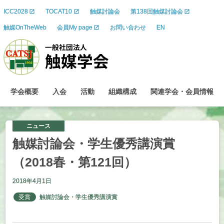
ICC2028
TOCAT10
触媒討論会
第138回触媒討論会
触媒OnTheWeb
会員My page
お問い合わせ
EN
学会概要
入会
活動
組織構成
関連学会
・
会員情報
ニュース
触媒討論会
・
学生優秀講演賞
（2018
春
・
第
121
回）
2018年4月1日
受賞
触媒討論会・学生優秀講演賞