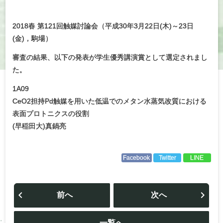
2018春 第121回触媒討論会（平成30年3月22日(木)～23日
(金)，駒場）
審査の結果、以下の発表が学生優秀講演賞として選定されまし
た。
1A09
CeO2担持Pd触媒を用いた低温でのメタン水蒸気改質における
表面プロトニクスの役割
(早稲田大)真鍋亮
Facebook
Twitter
LINE
投
稿
前へ
次へ
ナ
ビ
ゲ
ー
一覧へ