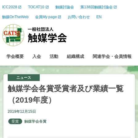
ICC2028
TOCAT10
触媒討論会
第138回触媒討論会
触媒OnTheWeb
会員My page
お問い合わせ
EN
学会概要
入会
活動
組織構成
関連学会
・
会員情報
ニュース
触媒学会各賞受賞者及び
業績一覧
（2019
年度）
2019年12月15日
受賞
触媒学会各賞