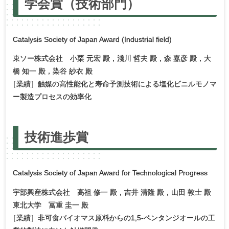
学会賞
（技術部門）
Catalysis Society of Japan Award (Industrial field)
東ソー株式会社 小栗 元宏 殿，淺川 哲夫 殿，森 嘉彦 殿，大
橋 知一 殿，染谷 紗衣 殿
［
業績］触媒の高性能化と寿命予測技術による塩化ビニルモノマ
ー製造プロセスの効率化
技術進歩賞
Catalysis Society of Japan Award for Technological Progress
宇部興産株式会社 高祖 修一 殿，吉井 清隆 殿，山田 敦士 殿
東北大学 冨重 圭一 殿
［
業績］非可食バイオマス原料からの1,5-ペンタンジオールの工