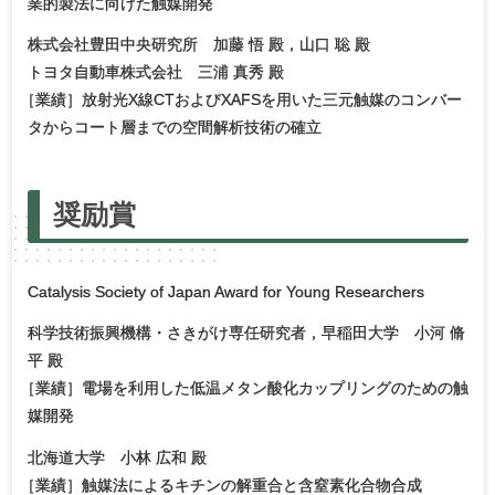
業的製法に向けた触媒開発
株式会社豊田中央研究所 加藤 悟 殿，山口 聡 殿
トヨタ自動車株式会社 三浦 真秀 殿
［
業績］放射光X線CTおよびXAFSを用いた三元触媒のコンバー
タからコート層までの空間解析技術の確立
奨励賞
Catalysis Society of Japan Award for Young Researchers
科学技術振興機構・さきがけ専任研究者，早稲田大学 小河 脩
平 殿
［
業績］電場を利用した低温メタン酸化カップリングのための触
媒開発
北海道大学 小林 広和 殿
［
業績］触媒法によるキチンの解重合と含窒素化合物合成