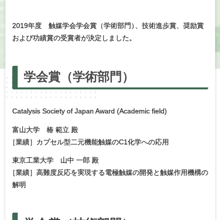
2019年度 触媒学会学会賞（学術部門
）
、技術進歩賞、奨励賞
および功績賞の受賞者が決定しました。
学会賞
（学術部門）
Catalysis Society of Japan Award (Academic field)
富山大学 椿 範立 殿
［
業績］カプセル型二元機能触媒のC1化学への応用
東京工業大学 山中 一郎 殿
［
業績］高難度反応を実現する電極触媒の開発と触媒作用機構の
解明