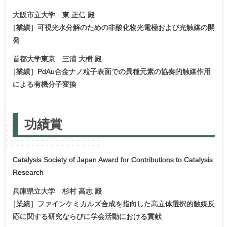
大阪市立大学 東 正信 殿
［
業績］可視光水分解のための非酸化物光電極および光触媒の開
発
首都大学東京 三浦 大樹 殿
［
業績］PdAu合金ナノ粒子表面での異種元素の協奏的触媒作用
による有機分子変換
功績賞
Catalysis Society of Japan Award for Contributions to Catalysis
Research
兵庫県立大学 杉村 高志 殿
［
業績］ファインケミカルズ合成を指向した高立体選択的触媒反
応に関する研究ならびに学会活動における貢献