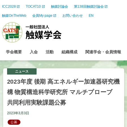
ICC2028
TOCAT10
触媒討論会
第138回触媒討論会
触媒OnTheWeb
会員My page
お問い合わせ
EN
学会概要
入会
活動
組織構成
関連学会
・
会員情報
ニュース
2023
年度
後期
高
エネルギー
加速器研究機
構
物質構造科学研究所
マルチプローブ
共同利用実験課題公募
2023年3月3日
公募