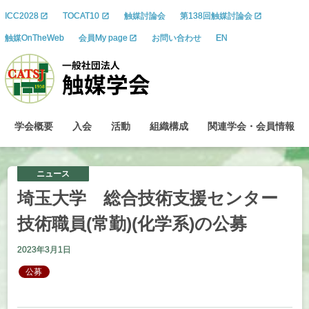
ICC2028
TOCAT10
触媒討論会
第138回触媒討論会
触媒OnTheWeb
会員My page
お問い合わせ
EN
学会概要
入会
活動
組織構成
関連学会
・
会員情報
ニュース
埼玉大学
総合技術支援
センター
技術職員
(
常勤
)(
化学系
)
の
公募
2023年3月1日
公募