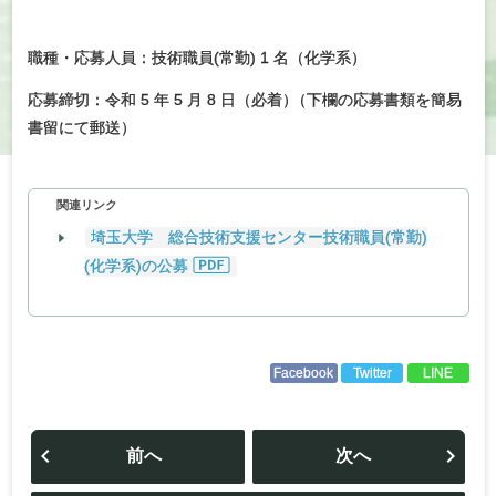
職種・応募人員：技術職員(常勤) 1 名（化学系）
応募締切：令和 5 年 5 月 8 日（必着
）
（下欄の応募書類を簡易
書留にて郵送）
関連リンク
埼玉大学 総合技術支援センター技術職員(常勤)
(化学系)の公募
Facebook
Twitter
LINE
投
稿
前へ
次へ
ナ
ビ