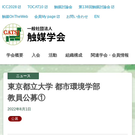
ICC2028
TOCAT10
触媒討論会
第138回触媒討論会
触媒OnTheWeb
会員My page
お問い合わせ
EN
学会概要
入会
活動
組織構成
関連学会
・
会員情報
ニュース
東京都立大学
都市環境学部
教員公募
①
2022年8月1日
公募