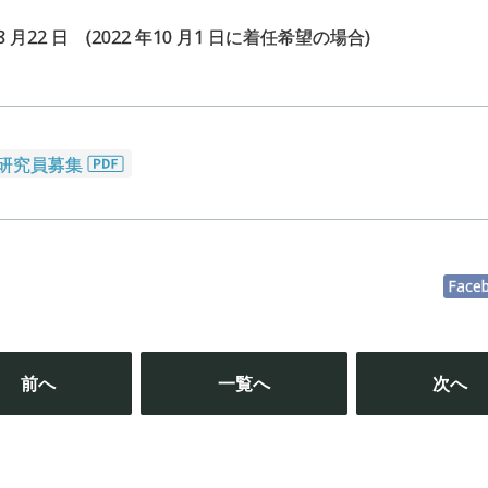
 月22 日 (2022 年10 月1 日に着任希望の場合)
士研究員募集
Face
投
稿
前へ
一覧へ
次へ
ナ
ビ
ゲ
ー
シ
ョ