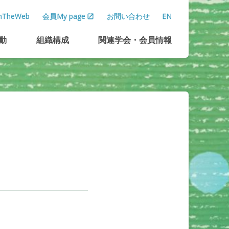
TheWeb
会員My page
お問い合わせ
EN
動
組織構成
関連学会
・
会員情報