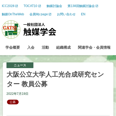
ICC2028
TOCAT10
触媒討論会
第138回触媒討論会
触媒OnTheWeb
会員My page
お問い合わせ
EN
学会概要
入会
活動
組織構成
関連学会
・
会員情報
ニュース
大阪公立大学人工光合成研究
セン
ター
教員公募
2022年7月19日
公募