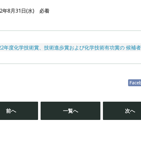
年8月31日(水) 必着
022年度化学技術賞、技術進歩賞および化学技術有功賞の 候補
Face
投
稿
前へ
一覧へ
次へ
ナ
ビ
ゲ
ー
シ
ョ