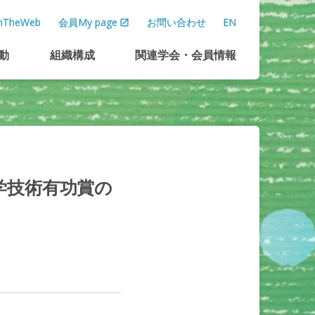
TheWeb
会員My page
お問い合わせ
EN
動
組織構成
関連学会
・
会員情報
学技術有功賞の