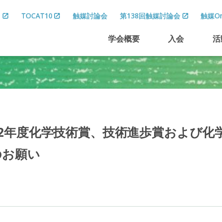
8
TOCAT10
触媒討論会
第138回触媒討論会
触媒On
学会概要
入会
活
2
年度化学技術賞、
技術進歩賞および
化
のお
願い