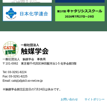
⼀般社団法⼈ 触媒学会 事務局
〒101-0062 東京都千代⽥区神⽥駿河台1-5 化学会館3階
Tel: 03-3291-8224
Fax: 03-3291-8225
Email: catsj(at)pb3.so-net.ne.jp
※触媒学会創⽴記念⽇の7⽉24⽇は休みです。
お問い合わせ
サイトポリシー