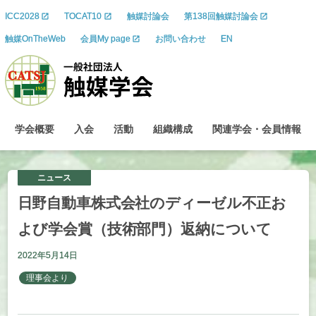
ICC2028
TOCAT10
触媒討論会
第138回触媒討論会
触媒OnTheWeb
会員My page
お問い合わせ
EN
学会概要
入会
活動
組織構成
関連学会
・
会員情報
ニュース
⽇
野
⾃
動
⾞
株式会社の
ディーゼル
不正お
よび
学会賞
（技術部
⾨）
返納について
2022年5月14日
理事会より