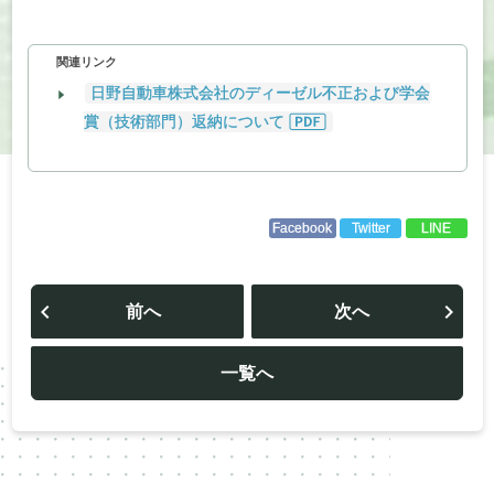
関連リンク
⽇野⾃動⾞株式会社のディーゼル不正および学会
賞（技術部⾨）返納について
Facebook
Twitter
LINE
投
稿
前へ
次へ
ナ
ビ
ゲ
ー
一覧へ
シ
ョ
ン